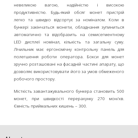
невеликою вагою, надійністю і високою
продуктивністю. Будь-який обсяг монет пристрій
легко та швидко відсортує за номіналом. Коли в
бункері закінчаться монети, обладнання зупиниться
автоматично та відобразить на семисегментному
LED дисплеї номінал, кількість та загальну суму.
Лічильник має ергономічну контрольну панель для
полегшення роботи оператора. Бокси для монет
зручно розташовані на фасадній частині апарату, що
дозволяє використовувати його за умов обмеженого
робочого простору.
Місткість завантажувального бункера становить 500
монет, при швидкості перерахунку 270 мон/хв.
Ємність приймальних кишень – 300.