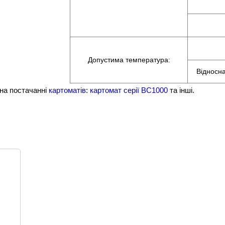
Допустима температура:
Відносна
на постачанні
картоматів
:
картомат серії BC1000
та інші.