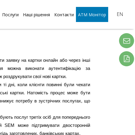
EN
Послуги
Наші рішення
Контакти
АТМ Монітор
ти заявку на картки онлайн або через інші
ння можна виконати аутентифікацію за
 роздрукувати свої нові картки.
і дні, коли клієнти повинні були чекати
вські картки. Натомість процес може бути
 знижує потребу в зустрічних послугах, що
ують послуг третіх осіб для попереднього
ий SEM може підтримувати двосторонній
егідь заготовлених, банківських картах.