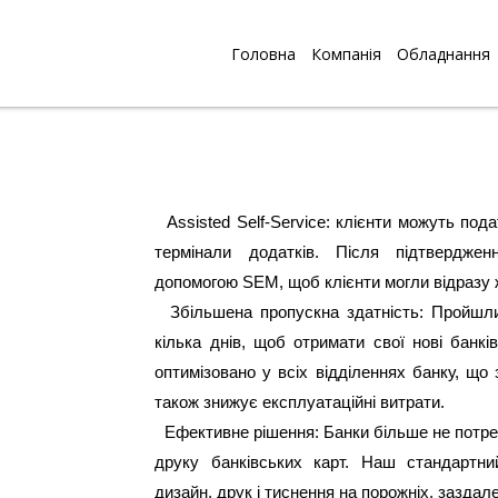
Головна
Компанія
Обладнання
Assisted Self-Service: клієнти можуть пода
термінали додатків. Після підтвердже
допомогою SEM, щоб клієнти могли відразу ж
Збільшена пропускна здатність: Пройшли т
кілька днів, щоб отримати свої нові банкі
оптимізовано у всіх відділеннях банку, що
також знижує експлуатаційні витрати.
Ефективне рішення: Банки більше не потреб
друку банківських карт. Наш стандартн
дизайн, друк і тиснення на порожніх, заздал