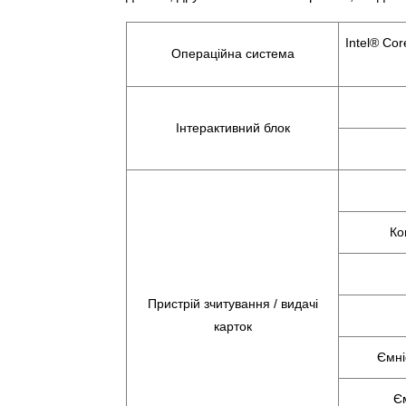
Intel® C
Операційна система
Інтерактивний блок
Ко
Пристрій зчитування / видачі
карток
Ємні
Єм