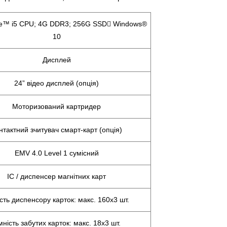
ore™ i5 CPU; 4G DDR3; 256G SSD Windows®
10
Дисплей
24” відео дисплей (опція)
Моторизований картридер
нтактний зчитувач смарт-карт (опція)
EMV 4.0 Level 1 сумісний
IC / диспенсер магнітних карт
сть диспенсору карток: макс. 160x3 шт.
ність забутих карток: макс. 18x3 шт.