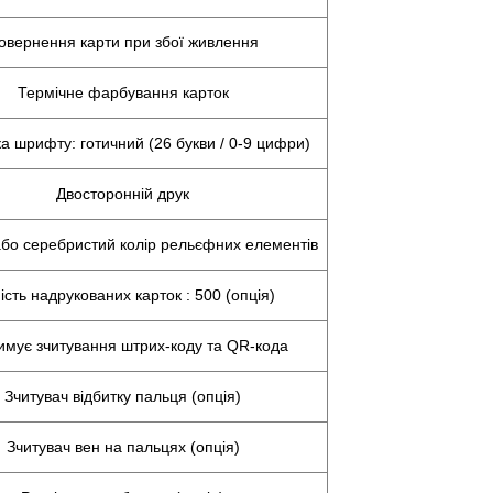
овернення карти при збої живлення
Термічне фарбування карток
а шрифту: готичний (26 букви / 0-9 цифри)
Двосторонній друк
бо серебристий колір рельєфних елементів
ість надрукованих карток : 500 (опція)
имує зчитування штрих-коду та QR-кода
Зчитувач відбитку пальця (опція)
Зчитувач вен на пальцях (опція)