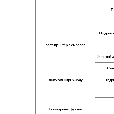
П
Підтримк
Карт-принтер / ембосер
Золотий а
Ємн
Зяитувач штрих-коду
Підтр
Біометричні функції